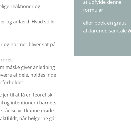
at udfylde denne
lige reaktioner og
formular
ner og adfærd. Hvad stiller
eller book en gratis
afklarende samtale
h
r og normer bliver sat på
rdret.
som måske giver anledning
svære at dele, holdes inde
arforholdet.
jer til at få en teoretisk
l og intentioner i barnets
ståelse vil I kunne møde
ktfuldt, når bølgerne går