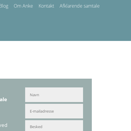
Blog
Om Anke
Kontakt
Afklarende samtale
ale
ved