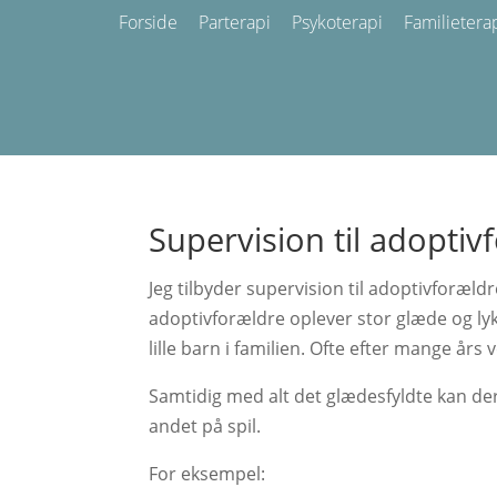
Forside
Parterapi
Psykoterapi
Familietera
​Supervision til adopti
​Jeg tilbyder supervision til adoptivforældr
adoptivforældre oplever stor glæde og lyk
lille barn i familien. Ofte efter mange års
Samtidig med alt det glædesfyldte kan d
andet på spil.
For eksempel: