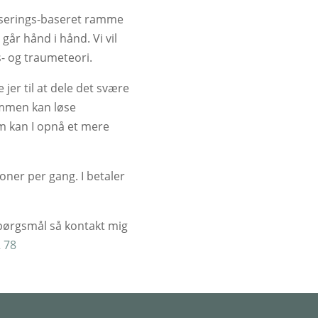
liserings-baseret ramme
går hånd i hånd. Vi vil
- og traumeteori.
 jer til at dele det svære
ammen kan løse
m kan I opnå et mere
oner per gang. I betaler
 spørgsmål så kontakt mig
2 78