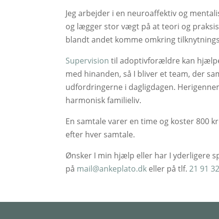
Jeg arbejder i en neuroaffektiv og menta
og lægger stor vægt på at teori og praksis 
blandt andet komme omkring tilknytnings
Supervision
til adoptivforældre kan hjælpe
med hinanden, så I bliver et team, der s
udfordringerne i dagligdagen. Herigenne
harmonisk familieliv.
En samtale varer en time og koster 800 kr
efter hver samtale.
Ønsker I min hjælp eller har I yderligere
på
mail@ankeplato.dk
eller på tlf.
21 91 3