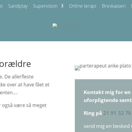
pi
Sandplay
Supervision
Online terapi
Brevkassen
vforældre
e. De allerfleste
ke over at have fået et
Kontakt​ mig for en
 venten….
uforpligtende samt
er også være så meget
21 91 32 78
Ring på
​send mig en besked 