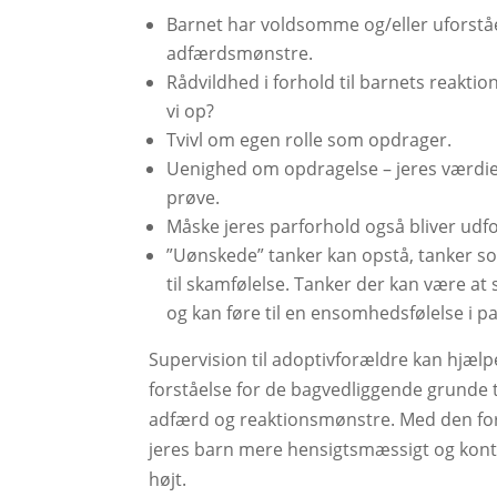
Barnet har voldsomme og/eller uforståe
adfærdsmønstre.
Rådvildhed i forhold til barnets reaktio
vi op?
Tvivl om egen rolle som opdrager.
Uenighed om opdragelse – jeres værdie
prøve.
Måske jeres parforhold også bliver udfo
​”Uønskede” tanker kan opstå, tanker 
til skamfølelse. Tanker der kan være at 
og kan føre til en ensomhedsfølelse i p
Supervision til adoptivforældre kan hjælpe 
forståelse for de bagvedliggende grunde ti
adfærd og reaktionsmønstre. Med den for
jeres barn mere hensigtsmæssigt og konta
højt.