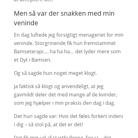
Men så var der snakken med min
veninde
En dag luftede jeg forsigtigt menageriet for min
veninde. Storgrinende fik hun fremstammet
Bamseterapi…. ha ha ha… det lyder mere som
et Dyt i Bamsen.
Og så sagde hun noget meget klogt.
Ja faktisk så klogt og anvendeligt, at jeg
gavmildt deler det med mange af de kvinder,
som jeg hjælper i min praksis den dag i dag.
Det hun sagde var: Hvis det føles forkert indeni
i dig – så stol på, at det er det!
Det fik mig ud af starthullerne. For ja – det