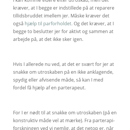
I kan komme videre efter utroskab, men det
kræver, at I begge er indstillede på at reparere
tillidsbruddet imellem jer. Måske kræver det
også
hjælp til parforholdet.
Og det kræver, at I
begge to beslutter jer for aktivt og sammen at
arbejde på, at det ikke sker igen.
Hvis I allerede nu ved, at det er svært for jer at
snakke om utroskaben på en ikke anklagende,
spydig eller afvisende måde, så kan I med
fordel få hjælp af en parterapeut.
For I er nødt til at snakke om utroskaben (på en
konstruktiv måde vel at mærke). Fra parterapi-
forskningen ved vi nemlig, at det netop er, når