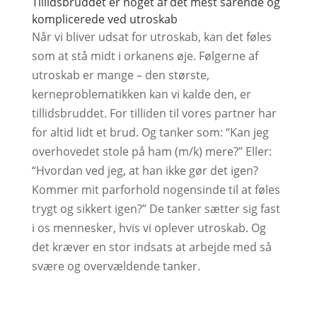
Tillidsbruddet er noget af det mest sårende og
komplicerede ved utroskab
Når vi bliver udsat for utroskab, kan det føles
som at stå midt i orkanens øje. Følgerne af
utroskab er mange – den største,
kerneproblematikken kan vi kalde den, er
tillidsbruddet. For tilliden til vores partner har
for altid lidt et brud. Og tanker som: “Kan jeg
overhovedet stole på ham (m/k) mere?” Eller:
“Hvordan ved jeg, at han ikke gør det igen?
Kommer mit parforhold nogensinde til at føles
trygt og sikkert igen?” De tanker sætter sig fast
i os mennesker, hvis vi oplever utroskab. Og
det kræver en stor indsats at arbejde med så
svære og overvældende tanker.